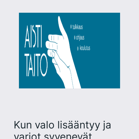
Siirry
sisältöön
Kun valo lisääntyy ja
varjot syvenevät