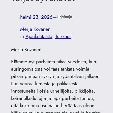
helmi 23, 2026
—
kirjoittaja
Merja Kovanen
in
Ajankohtaista
, 
Tulkkaus
Merja Kovanen
Elämme nyt parhainta aikaa vuodesta, kun
auringonvalosta voi taas tankata voimia
pitkän pimeän syksyn ja sydäntalven jälkeen.
Kun seuraa lumesta ja pakkasesta
innostuneita iloisia urheilijoita, pilkkijöitä,
koiranulkoiluttajia ja lapsiperheitä tuntuu,
että koko oma asuinalue herää taas eloon.
Näin helmikuun loppupuolella voi jo havaita