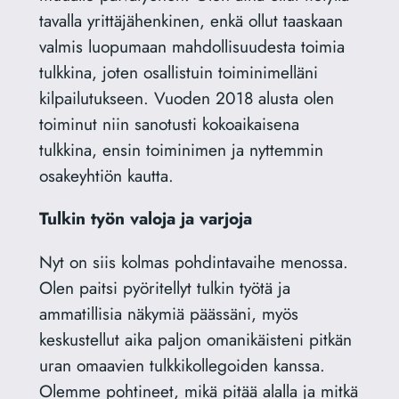
tavalla yrittäjähenkinen, enkä ollut taaskaan
valmis luopumaan mahdollisuudesta toimia
tulkkina, joten osallistuin toiminimelläni
kilpailutukseen. Vuoden 2018 alusta olen
toiminut niin sanotusti kokoaikaisena
tulkkina, ensin toiminimen ja nyttemmin
osakeyhtiön kautta.
Tulkin työn valoja ja varjoja
Nyt on siis kolmas pohdintavaihe menossa.
Olen paitsi pyöritellyt tulkin työtä ja
ammatillisia näkymiä päässäni, myös
keskustellut aika paljon omanikäisteni pitkän
uran omaavien tulkkikollegoiden kanssa.
Olemme pohtineet, mikä pitää alalla ja mitkä