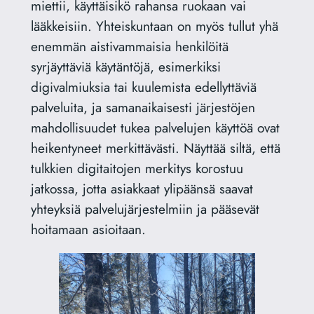
miettii, käyttäisikö rahansa ruokaan vai
lääkkeisiin. Yhteiskuntaan on myös tullut yhä
enemmän aistivammaisia henkilöitä
syrjäyttäviä käytäntöjä, esimerkiksi
digivalmiuksia tai kuulemista edellyttäviä
palveluita, ja samanaikaisesti järjestöjen
mahdollisuudet tukea palvelujen käyttöä ovat
heikentyneet merkittävästi. Näyttää siltä, että
tulkkien digitaitojen merkitys korostuu
jatkossa, jotta asiakkaat ylipäänsä saavat
yhteyksiä palvelujärjestelmiin ja pääsevät
hoitamaan asioitaan.