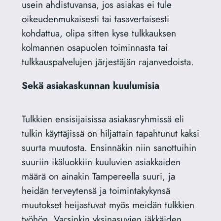
usein ahdistuvansa, jos asiakas ei tule
oikeudenmukaisesti tai tasavertaisesti
kohdattua, olipa sitten kyse tulkkauksen
kolmannen osapuolen toiminnasta tai
tulkkauspalvelujen järjestäjän rajanvedoista.
Sekä asiakaskunnan kuulumisia
Tulkkien ensisijaisissa asiakasryhmissä eli
tulkin käyttäjissä on hiljattain tapahtunut kaksi
suurta muutosta. Ensinnäkin niin sanottuihin
suuriin ikäluokkiin kuuluvien asiakkaiden
määrä on ainakin Tampereella suuri, ja
heidän terveytensä ja toimintakykynsä
muutokset heijastuvat myös meidän tulkkien
työhön. Varsinkin yksinasuvien iäkkäiden