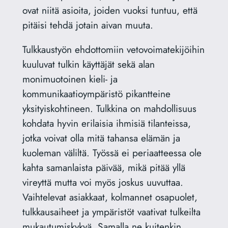
ovat niitä asioita, joiden vuoksi tuntuu, että
pitäisi tehdä jotain aivan muuta.
Tulkkaustyön ehdottomiin vetovoimatekijöihin
kuuluvat tulkin käyttäjät sekä alan
monimuotoinen kieli- ja
kommunikaatioympäristö pikantteine
yksityiskohtineen. Tulkkina on mahdollisuus
kohdata hyvin erilaisia ihmisiä tilanteissa,
jotka voivat olla mitä tahansa elämän ja
kuoleman väliltä. Työssä ei periaatteessa ole
kahta samanlaista päivää, mikä pitää yllä
vireyttä mutta voi myös joskus uuvuttaa.
Vaihtelevat asiakkaat, kolmannet osapuolet,
tulkkausaiheet ja ympäristöt vaativat tulkeilta
mukautumiskykyä. Samalla ne kuitenkin