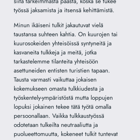
siitä tärkeimmästä päästä, koska se tukee
työssä jaksamista ja itsensä kehittämistä.
Minun ikäiseni tulkit jakautuvat vielä
taustansa suhteen kahtia. On kuurojen tai
kuurosokeiden yhteisöissä syntyneitä ja
kasvaneita tulkkeja ja meitä, jotka
tarkastelemme tilanteita yhteisöön
asettuneiden entisten turistien tapaan.
Tausta varmasti vaikuttaa jokaisen
kokemukseen omasta tulkkiudesta ja
työskentely-ympäristöstä mutta loppujen
lopuksi jokainen tekee tätä työtä omalla
persoonallaan. Vaikka tulkkaustyössä
odotetaan tulkeilta neutraaliutta ja
puolueettomuutta, kokeneet tulkit tuntevat