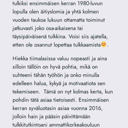
tulkiksi ensimmäisen kerran 1980-luvun
lopulla olen äitiyslomia ja yhtä kolmen
vuoden taukoa lukuun ottamatta toiminut
jatkuvasti joko osa-aikaisena tai
täysipäiväisenä tulkkina. Voisi siis ajatella,
etten ole osannut lopettaa tulkkaamista
.
Hiekka tiimalasissa valuu nopeasti ja aina
silloin tällöin on hyvä pohtia, mikä on
suhteeni tähän työhön ja onko minulla
edelleen halua, kykyä ja motivaatiota sen
tekemiseen. Tämä on nyt kolmas kerta, kun
pohdin tätä asiaa tietoisesti. Ensimmäisen
kerran syväluotasin asiaa vuonna 2016,
jolloin hain ja pääsin päivittämään
tulkkitutkintoani ammattikorkeakouluun