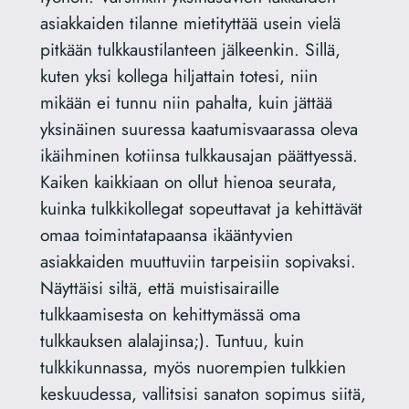
asiakkaiden tilanne mietityttää usein vielä
pitkään tulkkaustilanteen jälkeenkin. Sillä,
kuten yksi kollega hiljattain totesi, niin
mikään ei tunnu niin pahalta, kuin jättää
yksinäinen suuressa kaatumisvaarassa oleva
ikäihminen kotiinsa tulkkausajan päättyessä.
Kaiken kaikkiaan on ollut hienoa seurata,
kuinka tulkkikollegat sopeuttavat ja kehittävät
omaa toimintatapaansa ikääntyvien
asiakkaiden muuttuviin tarpeisiin sopivaksi.
Näyttäisi siltä, että muistisairaille
tulkkaamisesta on kehittymässä oma
tulkkauksen alalajinsa;). Tuntuu, kuin
tulkkikunnassa, myös nuorempien tulkkien
keskuudessa, vallitsisi sanaton sopimus siitä,