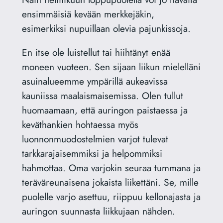
ensimmäisiä kevään merkkejäkin,
esimerkiksi nupuillaan olevia pajunkissoja.
En itse ole luistellut tai hiihtänyt enää
moneen vuoteen. Sen sijaan liikun mielelläni
asuinalueemme ympärillä aukeavissa
kauniissa maalaismaisemissa. Olen tullut
huomaamaan, että auringon paistaessa ja
keväthankien hohtaessa myös
luonnonmuodostelmien varjot tulevat
tarkkarajaisemmiksi ja helpommiksi
hahmottaa. Oma varjokin seuraa tummana ja
teräväreunaisena jokaista liikettäni. Se, mille
puolelle varjo asettuu, riippuu kellonajasta ja
auringon suunnasta liikkujaan nähden.