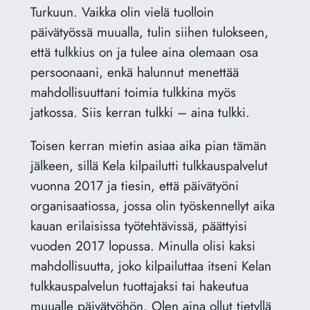
Turkuun. Vaikka olin vielä tuolloin
päivätyössä muualla, tulin siihen tulokseen,
että tulkkius on ja tulee aina olemaan osa
persoonaani, enkä halunnut menettää
mahdollisuuttani toimia tulkkina myös
jatkossa. Siis kerran tulkki – aina tulkki.
Toisen kerran mietin asiaa aika pian tämän
jälkeen, sillä Kela kilpailutti tulkkauspalvelut
vuonna 2017 ja tiesin, että päivätyöni
organisaatiossa, jossa olin työskennellyt aika
kauan erilaisissa työtehtävissä, päättyisi
vuoden 2017 lopussa. Minulla olisi kaksi
mahdollisuutta, joko kilpailuttaa itseni Kelan
tulkkauspalvelun tuottajaksi tai hakeutua
muualle päivätyöhön. Olen aina ollut tietyllä