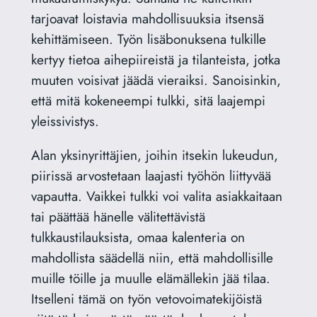
tarjoavat loistavia mahdollisuuksia itsensä
kehittämiseen. Työn lisäbonuksena tulkille
kertyy tietoa aihepiireistä ja tilanteista, jotka
muuten voisivat jäädä vieraiksi. Sanoisinkin,
että mitä kokeneempi tulkki, sitä laajempi
yleissivistys.
Alan yksinyrittäjien, joihin itsekin lukeudun,
piirissä arvostetaan laajasti työhön liittyvää
vapautta. Vaikkei tulkki voi valita asiakkaitaan
tai päättää hänelle välitettävistä
tulkkaustilauksista, omaa kalenteria on
mahdollista säädellä niin, että mahdollisille
muille töille ja muulle elämällekin jää tilaa.
Itselleni tämä on työn vetovoimatekijöistä