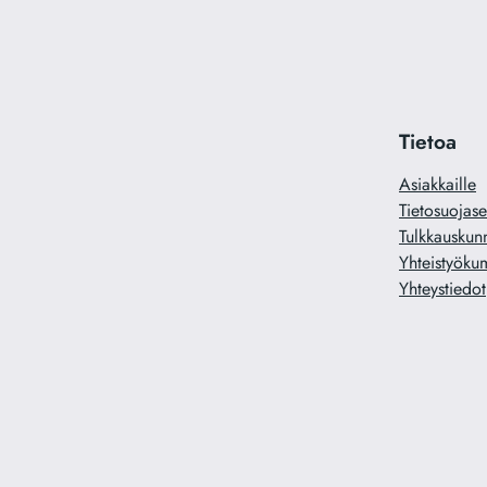
Tietoa
Asiakkaille
Tietosuojase
Tulkkauskun
Yhteistyöku
Yhteystiedot