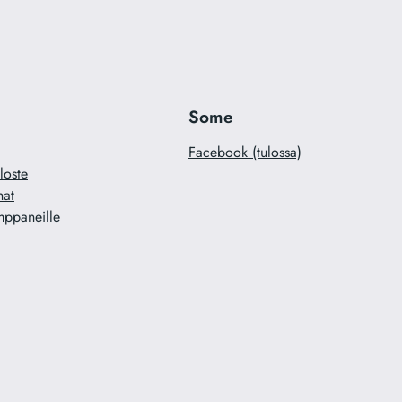
Some
Facebook (tulossa)
loste
nat
mppaneille