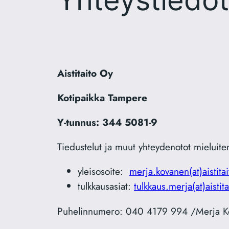
Aistitaito Oy
Kotipaikka Tampere
Y-tunnus: 344 5081-9
Tiedustelut ja muut yhteydenotot mieluiten
yleisosoite:
merja.kovanen(at)aistitait
tulkkausasiat:
tulkkaus.merja(at)aistitai
Puhelinnumero: 040 4179 994 /Merja K