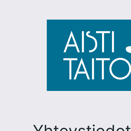
Siirry
sisältöön
Yhteystiedot