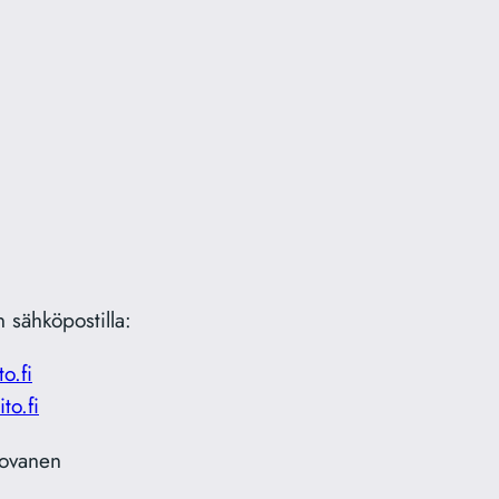
 sähköpostilla:
o.fi
to.fi
ovanen